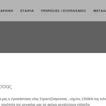
ΑΡΧΙΚΉ
ΕΤΑΙΡΊΑ
ΥΠΗΡΕΣΊΕΣ / ΕΞΟΠΛΙΣΜΌΣ
ΜΕΤΑΛ
εσσας
 μας η εγκατάσταση νέας Στραντζόπρεσσας , ισχύος 2300kN της τελε
ν ποιότητα της εργασίας μας σε ακόμα μεγαλύτερα επίπεδα.