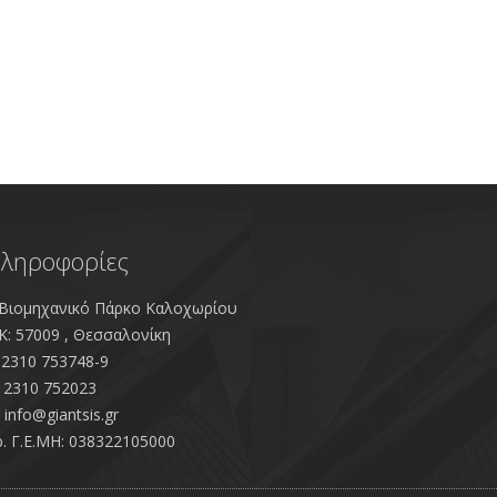
ληροφορίες
Βιομηχανικό Πάρκο Καλοχωρίου
Κ: 57009 , Θεσσαλονίκη
2310 753748-9
2310 752023
info@giantsis.gr
ρ. Γ.Ε.ΜΗ: 038322105000